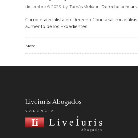
diciembre 6, 2023
by
Tomás Meliá
in
Derecho concursa
Como especialista en Derecho Concursal, mi análisis s
aumento de los Expedientes
More
Liveiuris Abogados
VALENCIA