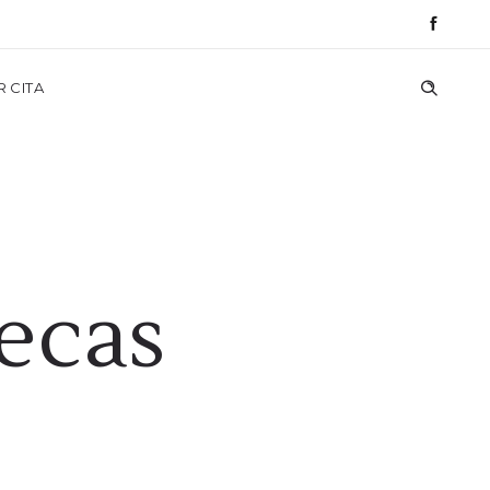
R CITA
ecas