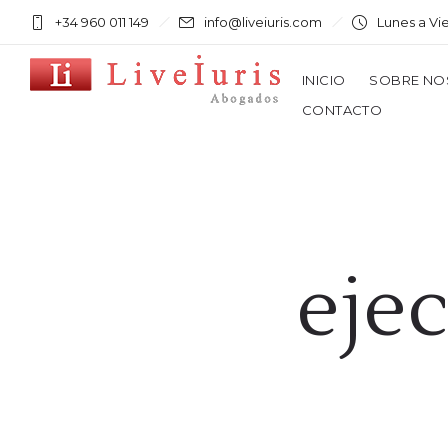
+34 960 011 149
info@liveiuris.com
Lunes a Vi
INICIO
SOBRE NO
CONTACTO
eje