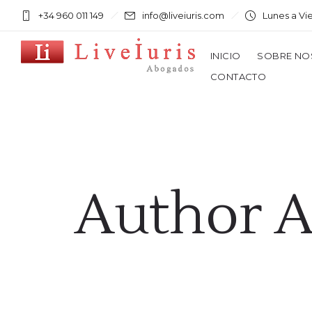
+34 960 011 149
info@liveiuris.com
Lunes a Vi
INICIO
SOBRE NO
CONTACTO
Author A