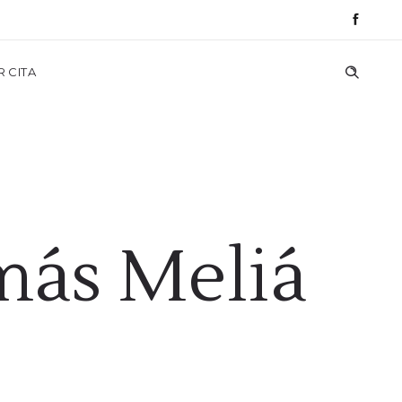
R CITA
más Meliá