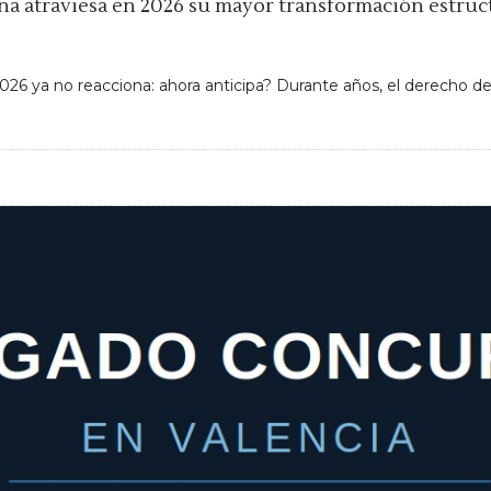
ña atraviesa en 2026 su mayor transformación estruc
026 ya no reacciona: ahora anticipa? Durante años, el derecho 