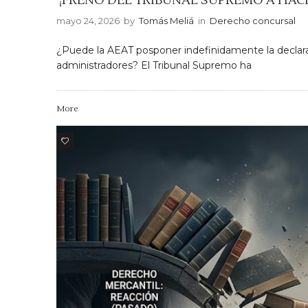
¡FRENO DEL TRIBUNAL SUPREMO A HACIENDA
mayo 24, 2026
by
Tomás Meliá
in
Derecho concursal
¿Puede la AEAT posponer indefinidamente la declaraci
administradores? El Tribunal Supremo ha
More
0