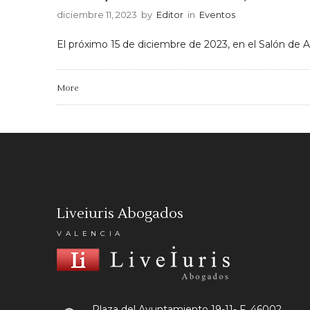
diciembre 11, 2023
by
Editor
in
Eventos
El próximo 15 de diciembre de 2023, en el Salón de A
More
Liveiuris Abogados
VALENCIA
Plaza del Ayuntamiento 19-11- F.
46002