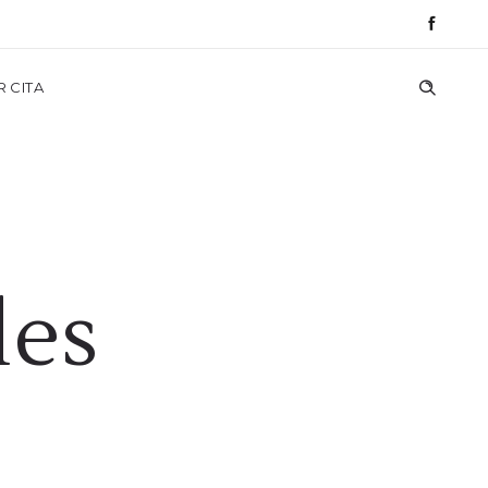
R CITA
les