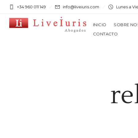
+34 960 011 149
info@liveiuris.com
Lunes a Vi
INICIO
SOBRE NO
CONTACTO
re