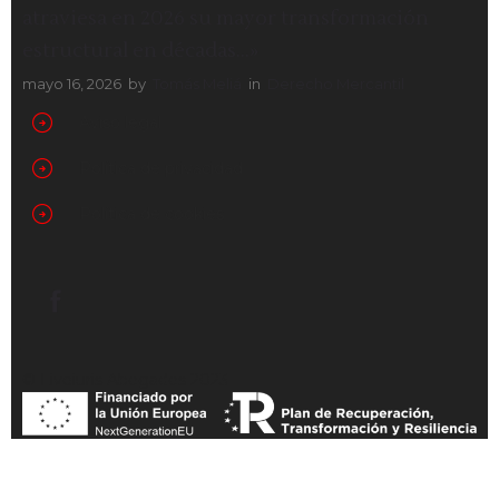
atraviesa en 2026 su mayor transformación
estructural en décadas…»
mayo 16, 2026
by
Tomás Meliá
in
Derecho Mercantil
Aviso legal
Política de privacidad
Política de cookies
© Liveiuris Abogados 2023