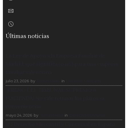
info@liveiuris.com
Lunes a Jueves de 9:00h a 18:00h
Viernes de 9:00h a 14:00h.
Últimas noticias
La Ley de Apoyo a la Empresa Familiar de
Madrid: qué significa (o no) para una empresa
familiar valenciana
julio 23, 2026
by
Tomás Meliá
in
Derecho Mercantil
¡FRENO DEL TRIBUNAL SUPREMO A
HACIENDA! No vale retrasar los plazos «a
conveniencia»
mayo 24, 2026
by
Tomás Meliá
in
Derecho concursal
«El Derecho Mercantil y Concursal en España