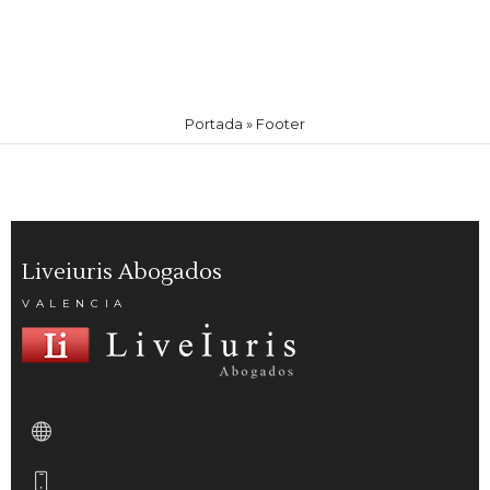
Portada
»
Footer
Liveiuris Abogados
VALENCIA
Plaza del Ayuntamiento 19-11- F.
46002 Valencia
960 011 149