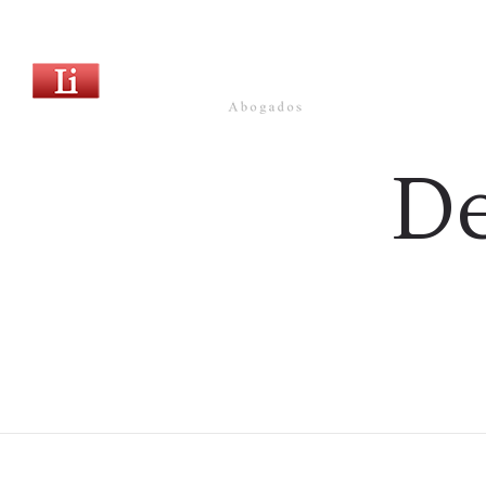
+34 960 011 149
info@liveiuris.com
Lunes a Vi
INICIO
SOBRE NO
CONTACTO
De