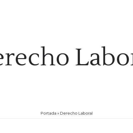
ernes de 9:00 a 14:00
SOTROS
ÁREAS DE TRABAJO
NOTICIAS
PLANES
PEDI
recho Labo
Portada
»
Derecho Laboral