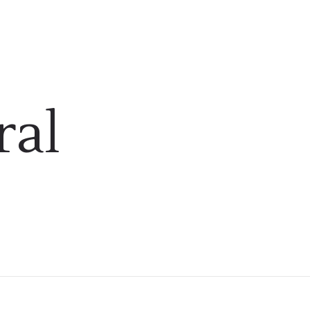
R CITA
ral