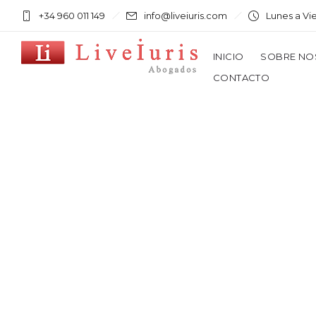
+34 960 011 149
info@liveiuris.com
Lunes a Vi
INICIO
SOBRE NO
CONTACTO