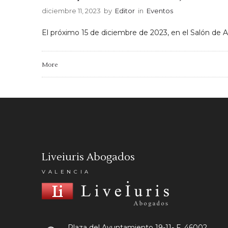
diciembre 11, 2023
by
Editor
in
Eventos
El próximo 15 de diciembre de 2023, en el Salón de A
More
Liveiuris Abogados
VALENCIA
Plaza del Ayuntamiento 19-11- F.
46002