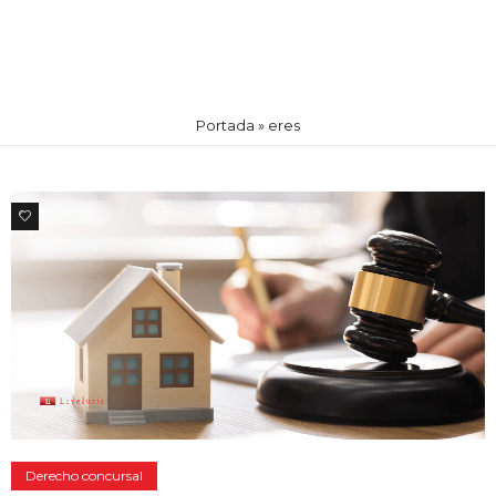
Portada
»
eres
0
Derecho concursal